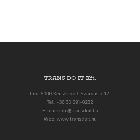
TRANS DO IT Kft.
Cím: 6000 Kecskemét, Szarvas u. 12.
Tel.: +36 30 691-0232
E-mail:
info@transdoit.hu
Web:
www.transdoit.hu